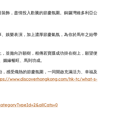
日裝飾，盡情投入歡騰的節慶氛圍。銅鑼灣維多利亞公
事、娛樂表演，加上濃厚節慶氣氛，為你於馬年之始帶
牒上，並拋向許願樹，相傳若寶牒成功掛在樹上，願望便
、姻緣暢旺、馬到功成。
動，感受熾熱的節慶氛圍，一同開啟充滿活力、幸福及
tps://www.discoverhongkong.com/hk-tc/what-s-
&categoryTypeId=2&allCats=0