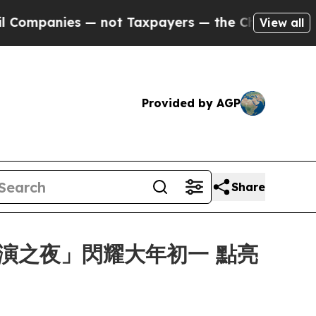
 — not Taxpayers — the Chance to Cash in on Publ
View all
Provided by AGP
Share
匯演之夜」閃耀大年初一 點亮