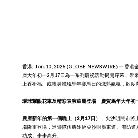
香港, Jan. 10, 2026 (GLOBE NEWSW
曆大年初一2月17日為一系列慶祝活動揭開序幕，
上香祈福、或親身體驗馬年賽馬日的熾熱氣氛，歡度
環球耀眼花車及精彩表演華麗登場 慶賀馬年大年初
農曆新年的第一個晚上（2月17日）
，尖沙咀鬧市將
場隆重登場，巡遊隊伍將途經尖沙咀廣東道、海防道
功成、步步高升。