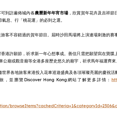
客可到訪遍佈城內各
農曆新年
年宵市場
，欣賞賀年花卉及吉祥節
節氣息、行「桃花運」的必到之選。
是旅客不容錯過的賀年節目。屆時沙田馬場將上演連場刺激的賽
林村香港許願節，祈求新一年心想事成。善信只需把願望寫在寶
、車公廟或觀音廟等全港多座歷史悠久的廟宇，祈求馬年福運齊來
邀世界各地旅客來港投入花車巡遊盛典及各項璀璨亮麗的慶祝活
覽Discover Hong Kong網站了解更多詳情：
ht
/action/browseItems?cachedCriteria=1&categoryId=2306