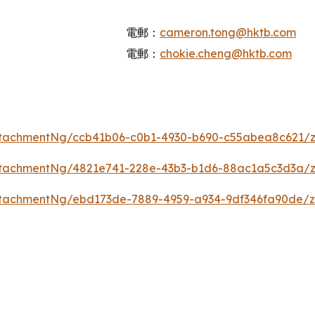
電郵：
cameron.tong@hktb.com
電郵：
chokie.cheng@hktb.com
tachmentNg/ccb41b06-c0b1-4930-b690-c55abea8c621/
tachmentNg/4821e741-228e-43b3-b1d6-88ac1a5c3d3a/
tachmentNg/ebd173de-7889-4959-a934-9df346fa90de/