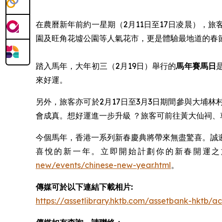
在農曆新年前約一星期（2月11日至17日凌晨），旅
園及旺角花墟公園等人氣花市，更是體驗最地道的春
踏入馬年，大年初三（2月19日）舉行的
馬年賽馬日
來好運。
另外，旅客亦可於2月17日至3月3日期間參與大埔
會成真。想好運進一步升級 ？旅客可前往黃大仙祠
今個馬年，香港一系列新春慶典將帶來無盡驚喜。誠
喜悅的新一年。立即開始計劃你的新春開運之旅，並瀏
new/events/chinese-new-year.html
。
傳媒可於以下連結下載相片:
https://assetlibrary.hktb.com/assetbank-hktb