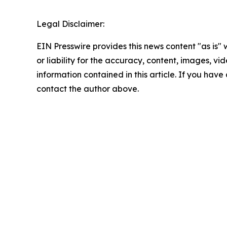
Legal Disclaimer:
EIN Presswire provides this news content "as is"
or liability for the accuracy, content, images, vide
information contained in this article. If you have 
contact the author above.