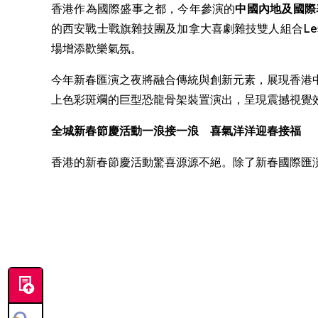
香港作為國際盛事之都，今年參演的
中國內地及國際
的西安戰士戰旗雜技團及加拿大喜劇雜技雙人組合Les Vi
場增添歡樂氣氛。
今年新春匯演之夜將融合傳統與創新元素，展現香港中
上色彩斑斕的巨型恐龍骨架裝置演出，呈現震撼視覺
全城新春節慶活動一浪接一浪 喜氣洋洋迎春接福
香港的新春節慶活動驚喜源源不絕。除了新春國際匯