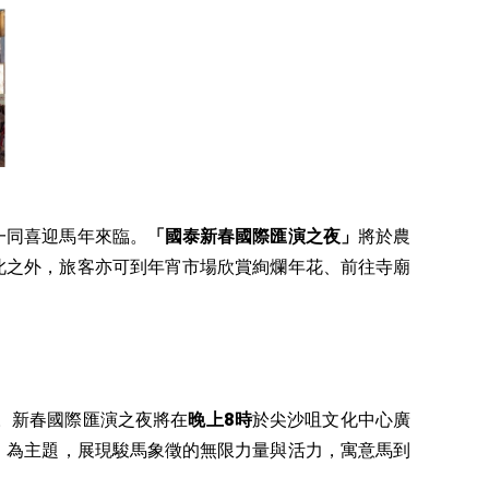
典，一同喜迎馬年來臨。
「國泰新春國際匯演之夜」
將於農
此之外，旅客亦可到年宵市場欣賞絢爛年花、前往寺廟
。新春國際匯演之夜將在
晚上8時
於尖沙咀文化中心廣
」
為主題，展現駿馬象徵的無限力量與活力，寓意馬到