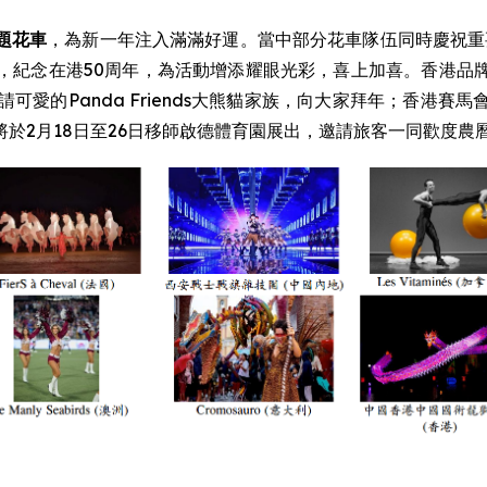
題花車
，為新一年注入滿滿好運。當中部分花車隊伍同時慶祝重
，紀念在港50周年，為活動增添耀眼光彩，喜上加喜。香港品
可愛的Panda Friends大熊貓家族，向大家拜年；香港
於2月18日至26日移師啟德體育園展出，邀請旅客一同歡度農