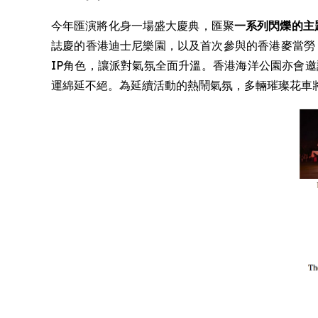
今年匯演將化身一場盛大慶典，匯聚
一系列閃爍的主
誌慶的香港迪士尼樂園，以及首次參與的香港麥當勞
IP角色，讓派對氣氛全面升溫。香港海洋公園亦會邀請
運綿延不絕。為延續活動的熱鬧氣氛，多輛璀璨花車將