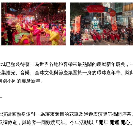
IRE) -- 香港全城已整裝待發，為世界各地旅客帶來最熱鬧的農曆新年慶
帶來集燈光、音樂、全球文化與節慶氛圍於一身的環球嘉年華。除
與別不同的農曆新年。
一
上演街頭熱身派對，為璀璨奪目的花車及巡遊表演隊伍揭開序幕
及彌敦道，與旅客一同歡度馬年。今年活動以
「開年
開運 開心