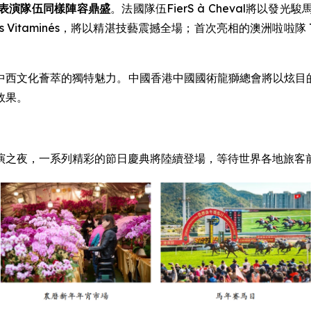
表演隊伍同樣陣容鼎盛
。法國隊伍FierS à Cheval將
taminés，將以精湛技藝震撼全場；首次亮相的澳洲啦啦隊 The
西文化薈萃的獨特魅力。中國香港中國國術龍獅總會將以炫目的夜光
效果。
演之夜，一系列精彩的節日慶典將陸續登場，等待世界各地旅客