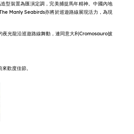
以發光駿馬造型裝置為匯演定調，完美捕捉馬年精神。中國內地
 Manly Seabirds亦將於巡遊路線展現活力，為現
龍沿巡遊路線舞動，連同意大利Cromosauro披
前來歡度佳節。